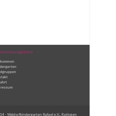
hnellnavigation
llkommen
dergarten
elgruppen
takt
ahrt
pressum
14 - Waldorfkindergarten Rafael e.V., Ratingen