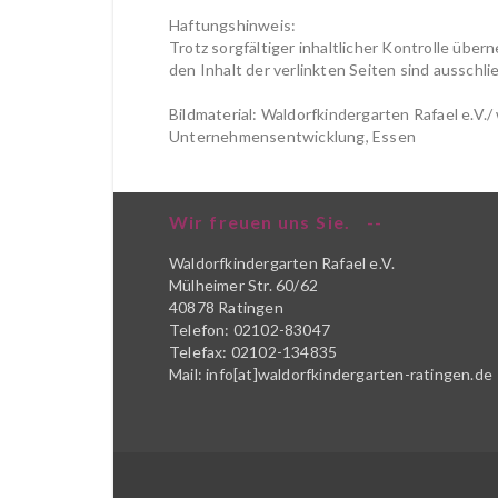
Haftungshinweis:
Trotz sorgfältiger inhaltlicher Kontrolle über
den Inhalt der verlinkten Seiten sind ausschli
Bildmaterial: Waldorfkindergarten Rafael e.V.
Unternehmensentwicklung, Essen
Wir freuen uns Sie.
Waldorfkindergarten Rafael e.V.
Mülheimer Str. 60/62
40878 Ratingen
Telefon: 02102-83047
Telefax: 02102-134835
Mail: info[at]waldorfkindergarten-ratingen.de