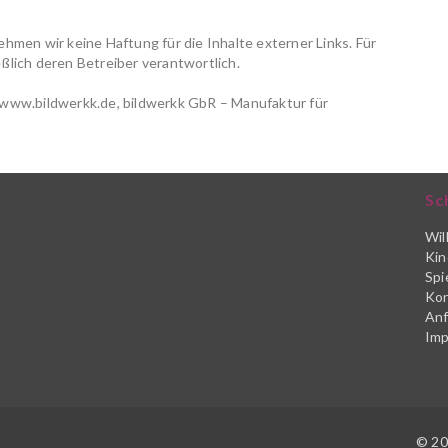
nehmen wir keine Haftung für die Inhalte externer Links. Für
eßlich deren Betreiber verantwortlich.
/ www.bildwerkk.de, bildwerkk GbR – Manufaktur für
Sc
Wi
Kin
Spi
Kon
Anf
Im
© 20