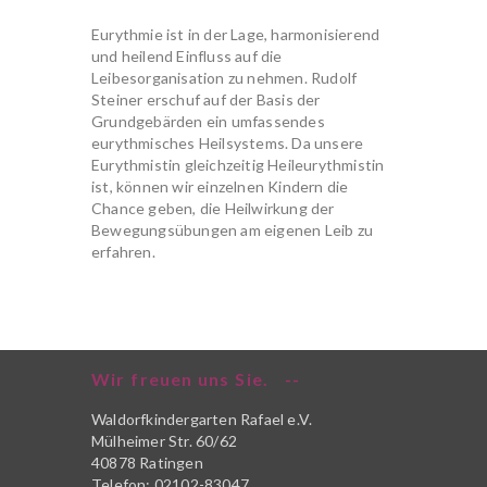
Eurythmie ist in der Lage, harmonisierend
und heilend Einfluss auf die
Leibesorganisation zu nehmen. Rudolf
Steiner erschuf auf der Basis der
Grundgebärden ein umfassendes
eurythmisches Heilsystems. Da unsere
Eurythmistin gleichzeitig Heileurythmistin
ist, können wir einzelnen Kindern die
Chance geben, die Heilwirkung der
Bewegungsübungen am eigenen Leib zu
erfahren.
Wir freuen uns Sie.
Waldorfkindergarten Rafael e.V.
Mülheimer Str. 60/62
40878 Ratingen
Telefon: 02102-83047