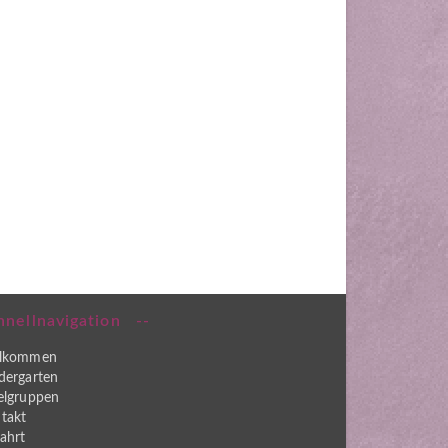
hnellnavigation
llkommen
dergarten
elgruppen
takt
ahrt