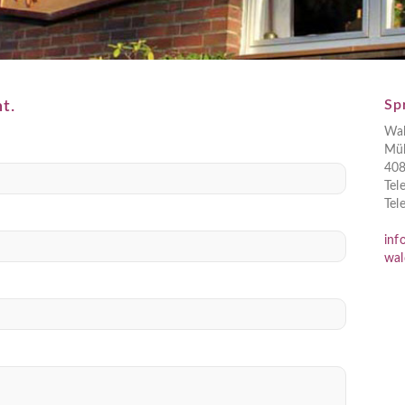
Sp
t.
Wal
Mül
408
Tel
Tel
inf
wal